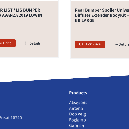
 LIST / LIS BUMPER
Rear Bumper Spoiler Unive
 AVANZA 2019 LOWIN
Diffuser Extender BodyKit
BB LARGE
or Price
Details
Call For Price
Detail
Products
Aksesoris
Antena
Dop Velg
 Pusat 10740
Foglamp
Garnish