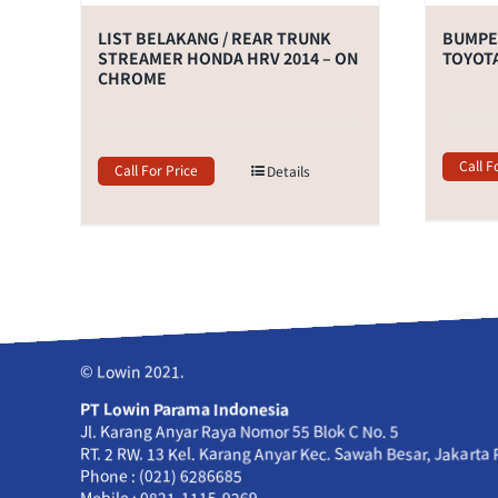
LIST BELAKANG / REAR TRUNK
BUMPER
STREAMER HONDA HRV 2014 – ON
TOYOTA
CHROME
Call F
Call For Price
Details
© Lowin 2021.
PT Lowin Parama Indonesia
Jl. Karang Anyar Raya Nomor 55 Blok C No. 5
RT. 2 RW. 13 Kel. Karang Anyar Kec. Sawah Besar, Jakarta
Phone : (021) 6286685