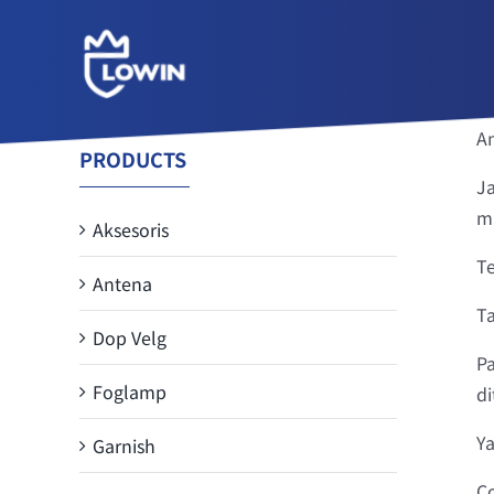
Skip
to
content
An
PRODUCTS
Ja
m
Aksesoris
Te
Antena
Ta
Dop Velg
P
Foglamp
d
Ya
Garnish
C