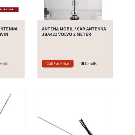
 ANTENNA
ANTENA MOBIL / CAR ANTENNA
OWIN
JBA421 VOLVO 2 METER
Call For Price
etails
Details