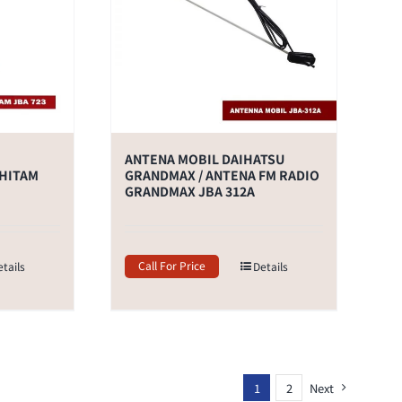
ANTENA MOBIL DAIHATSU
 HITAM
GRANDMAX / ANTENA FM RADIO
GRANDMAX JBA 312A
Call For Price
etails
Details
1
2
Next