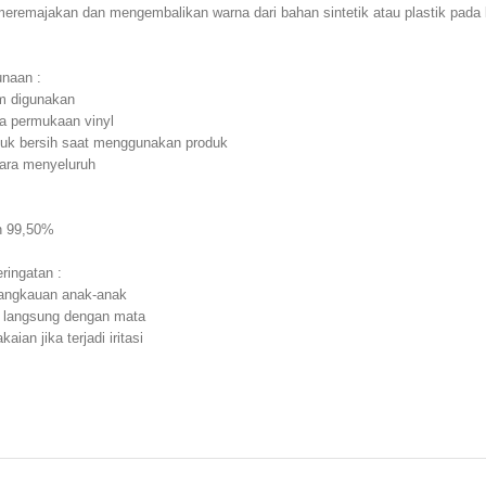
remajakan dan mengembalikan warna dari bahan sintetik atau plastik pada 
naan :
m digunakan
a permukaan vinyl
uk bersih saat menggunakan produk
ara menyeluruh
n 99,50%
ringatan :
jangkauan anak-anak
k langsung dengan mata
ian jika terjadi iritasi