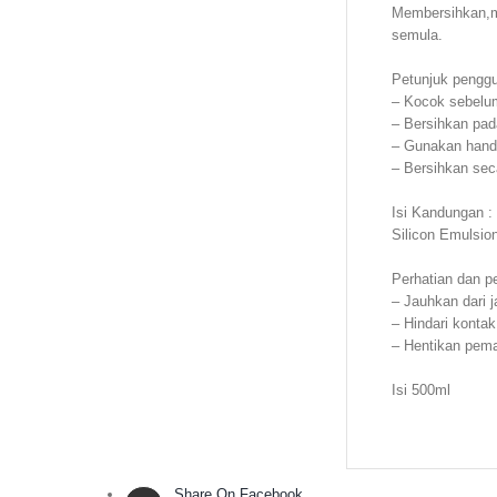
Membersihkan,me
semula.
Petunjuk penggu
– Kocok sebelu
– Bersihkan pad
– Gunakan hand
– Bersihkan sec
Isi Kandungan :
Silicon Emulsio
Perhatian dan pe
– Jauhkan dari 
– Hindari konta
– Hentikan pemaka
Isi 500ml
Share On Facebook