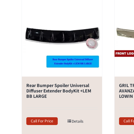
Rear Bumper Spoiler Universal
GRIL T
Diffuser Extender BodyKit +LEM
AVANZA
BB LARGE
LOWIN
Call For Price
Call F
Details