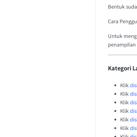
Bentuk sudah
Cara Penggun
Untuk mengh
penampilan 
Kategori L
Klik
dis
Klik
dis
Klik
dis
Klik
dis
Klik
dis
Klik
dis
Klik
dis