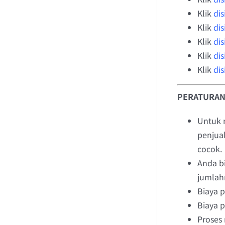
Klik
dis
Klik
dis
Klik
dis
Klik
dis
Klik
dis
PERATURAN
Untuk 
penjua
cocok.
Anda bi
jumlahn
Biaya p
Biaya 
Proses 