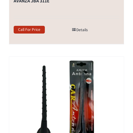
AVANZA JBA 311E
Call For Price
Details